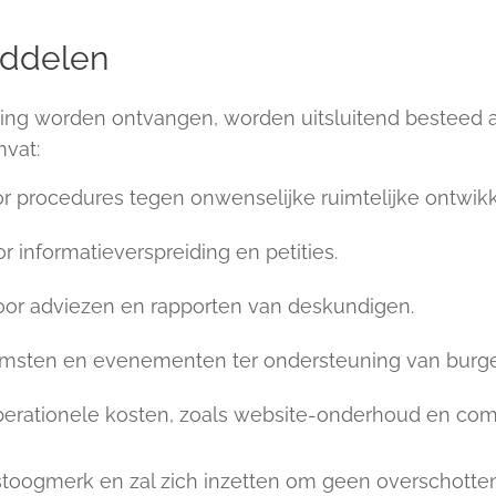
iddelen
ting worden ontvangen, worden uitsluitend besteed aa
mvat:
or procedures tegen onwenselijke ruimtelijke ontwikk
informatieverspreiding en petities.
or adviezen en rapporten van deskundigen.
msten en evenementen ter ondersteuning van burgerp
perationele kosten, zoals website-onderhoud en com
stoogmerk en zal zich inzetten om geen overschotten 