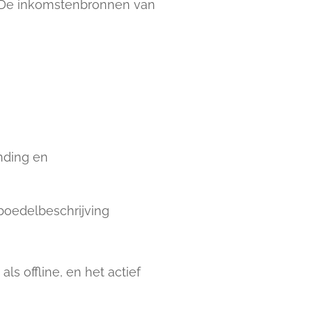
g. De inkomstenbronnen van
nding en
 boedelbeschrijving
s offline, en het actief