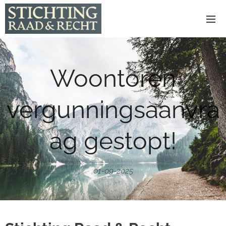
Woontoren
vergunningsaanvra
ag gestopt!
01-09-2025