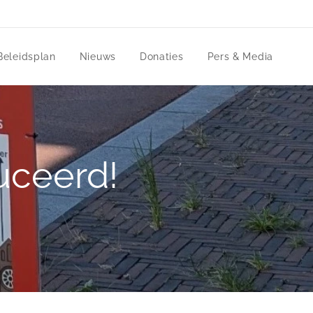
Beleidsplan
Nieuws
Donaties
Pers & Media
uceerd!