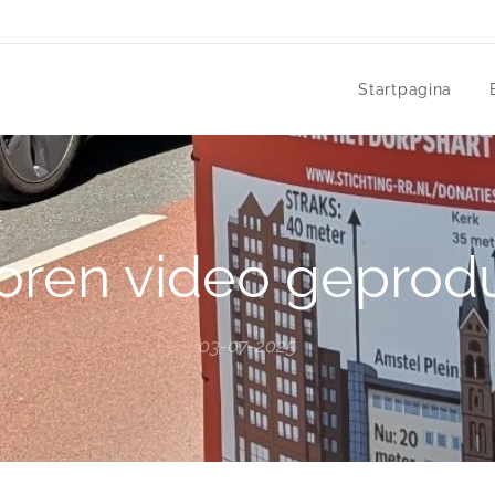
Startpagina
ren video geprod
03-07-2025