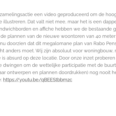
zamelingsactie een video geproduceerd om de hoo
 illustreren. Dat valt niet mee, maar het is een dapp
sandwichborden en affiche hebben we de bestaande
st de plannen van de nieuwe woontoren van 40 mete
n nu doorzien dat dit megalomane plan van Rabo Pen
 anders moet. Wij zijn absoluut voor woningbouw, m
e is absurd op deze locatie. Door onze inzet prober
 dwingen om de wettelijke participatie met de buurt 
4 jaar ontwerpen en plannen doordrukken) nog nooit
e:
https://youtu.be/qBEEStbbm2c